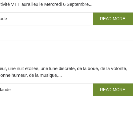
ctivité VTT aura lieu le Mercredi 6 Septembre...
aude
READ MORE
r, une nuit étoilée, une lune discrète, de la boue, de la volonté,
 bonne humeur, de la musique,...
laude
READ MORE