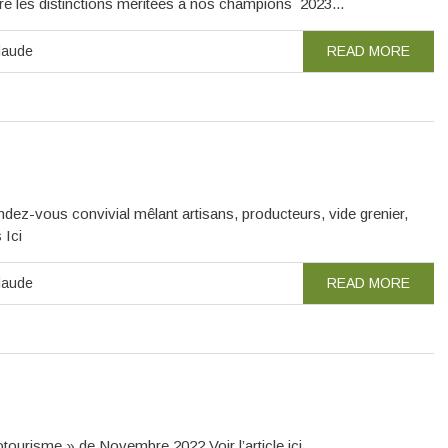
tre les distinctions méritées à nos champions 2023...
laude
READ MORE
ndez-vous convivial mêlant artisans, producteurs, vide grenier,
 Ici
laude
READ MORE
otourisme » de Novembre 2022 Voir l’article ici