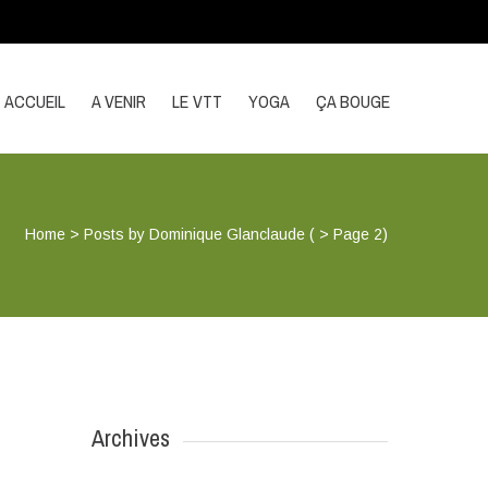
ACCUEIL
A VENIR
LE VTT
YOGA
ÇA BOUGE
Home
>
Posts by Dominique Glanclaude
( > Page 2)
Archives